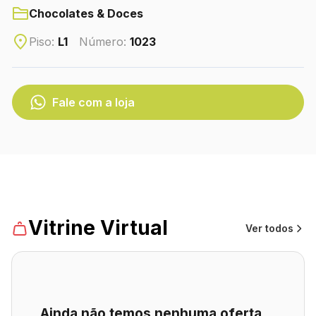
CONTATO
Chocolates & Doces
(41) 3216-1700
Piso:
L1
Número:
1023
WhatsApp
Fale com a loja
Turismo
Lojas
Vitrine Virtual
Ver todos
Ainda não temos nenhuma oferta