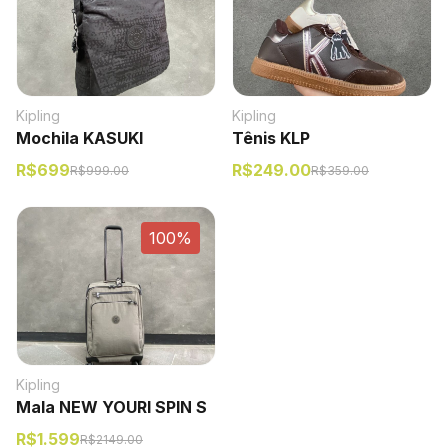
Kipling
Kipling
Mochila KASUKI
Tênis KLP
R$
699
R$
249.00
R$
999.00
R$
359.00
100%
Kipling
Mala NEW YOURI SPIN S
R$
1.599
R$
2149.00