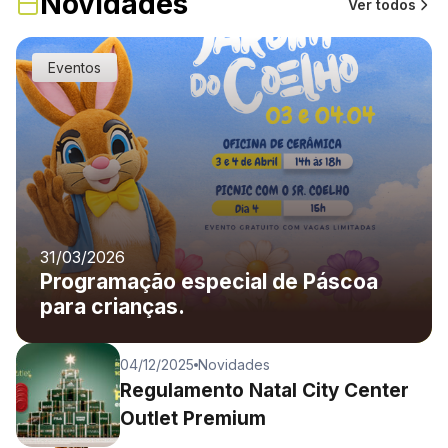
Novidades
CONTATO
Ver todos
(41) 3216-1700
Eventos
WhatsApp
Turismo
Lojas
31/03/2026
Programação especial de Páscoa
para crianças.
04/12/2025
Novidades
Regulamento Natal City Center
Outlet Premium