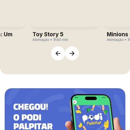
: Um
Toy Story 5
Minions
Animação • 1h40 min
Animação • 1