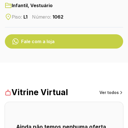
CONTATO
Infantil, Vestuário
(41) 3216-1700
Piso:
L1
Número:
1062
WhatsApp
Fale com a loja
Turismo
Lojas
Vitrine Virtual
Ver todos
Ainda não temos nenhuma oferta