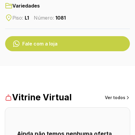
CONTATO
Variedades
(41) 3216-1700
Piso:
L1
Número:
1081
WhatsApp
Fale com a loja
Turismo
Lojas
Vitrine Virtual
Ver todos
Ainda não temos nenhuma oferta