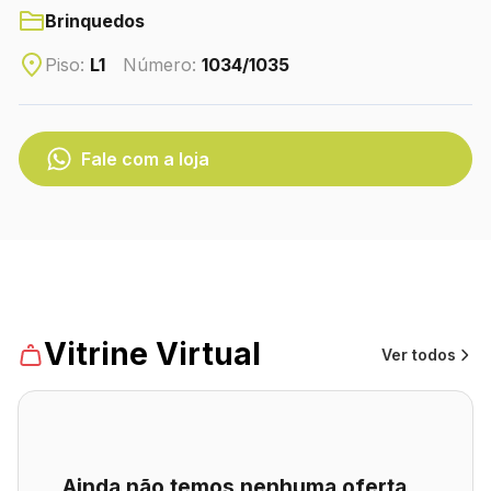
CONTATO
Brinquedos
(41) 3216-1700
Piso:
L1
Número:
1034/1035
WhatsApp
Fale com a loja
Turismo
Lojas
Vitrine Virtual
Ver todos
Ainda não temos nenhuma oferta