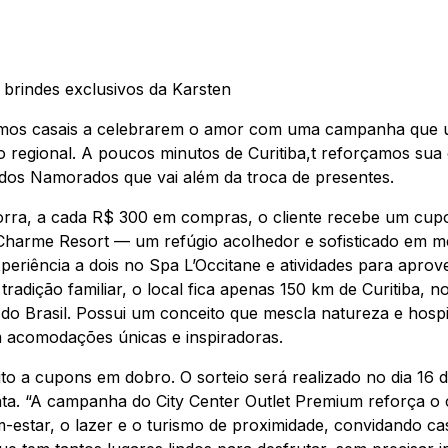
brindes exclusivos da Karsten
idamos casais a celebrarem o amor com uma campanha que 
mo regional. A poucos minutos de Curitiba,t reforçamos su
s Namorados que vai além da troca de presentes.
rra
, a cada R$ 300 em compras, o cliente recebe um cupo
harme Resort — um refúgio acolhedor e sofisticado em mei
eriência a dois no Spa L’Occitane e atividades para aprove
adição familiar, o local fica apenas 150 km de Curitiba, no
do Brasil. Possui um conceito que mescla natureza e hospi
m acomodações únicas e inspiradoras.
ito a cupons em dobro. O sorteio será realizado no dia 16 
data. “A campanha do City Center Outlet Premium reforça
-estar, o lazer e o turismo de proximidade, convidando c