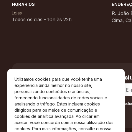
HORÁRIOS
ENDERE
Lojas
R. João B
Todos os dias - 10h às 22h
Cima, Ca
Cadastre-se e receba
vantagens exclu
Utilizamos cookies para que você tenha uma
experiência ainda melhor no nosso site,
personalizando conteúdos e anúncios,
fornecendo funcionalidades de redes sociais e
analisando o tráfego. Estes incluem cookies
Ao se cadastrar você confirma em receber informações exclu
Privacidade
.*
dirigidos para os meios de comunicação e
cookies de analítica avançada. Ao clicar em
aceitar, você concorda com a nossa utilização dos
cookies. Para mais informações, consulte o nossa