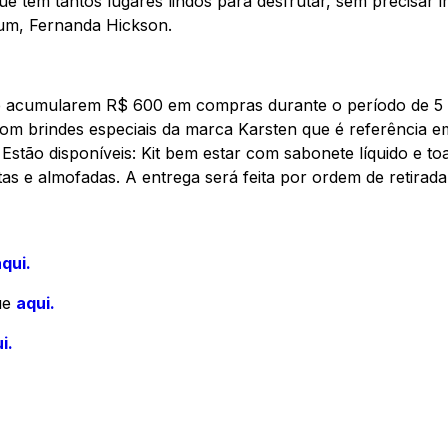
tem tantos lugares lindos para desfrutar, sem precisar ir
ium, Fernanda Hickson.
ue acumularem R$ 600 em compras durante o período de 5
com brindes especiais da marca Karsten que é referência e
Estão disponíveis: Kit bem estar com sabonete líquido e to
as e almofadas. A entrega será feita por ordem de retirada,
qui.
ue
aqui.
i.