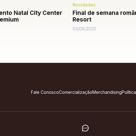
Novidades
nto Natal City Center
Final de semana româ
remium
Resort
03/06/2025
Fale Conosco
Comercialização
Merchandising
Polític