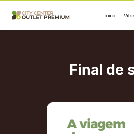
Bertoja,
Divulgue suas
1995
-
promoções no
Início
Vitri
Itaqui
shopping.
de
Cima,
Campo
Acessar
Largo,
PR
HORÁRIOS
ENDER
Ver
Lojas
R. João
local
Todos os dias - 10h às 22h
Cima, 
Final de
Chamar
Uber
Turismo
Lojas